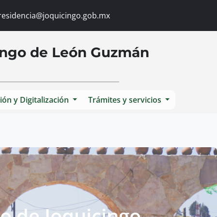
esidencia@joquicingo.gob.mx
cingo de León Guzmán
ión y Digitalización
Trámites y servicios
o de Joquicingo