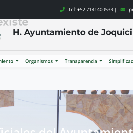
Tel: +52 7141400533 |
pr
existe
H. Ayuntamiento de Joqui
miento
Organismos
Transparencia
Simplificac
ciales del Ayuntamient